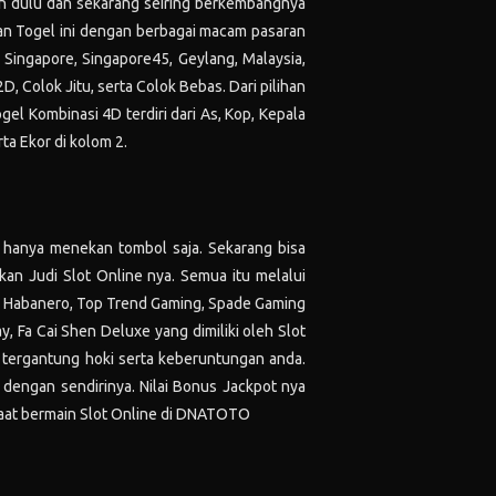
man dulu dan sekarang seiring berkembangnya
an Togel ini dengan berbagai macam pasaran
 Singapore, Singapore45, Geylang, Malaysia,
, Colok Jitu, serta Colok Bebas. Dari pilihan
el Kombinasi 4D terdiri dari As, Kop, Kepala
ta Ekor di kolom 2.
 hanya menekan tombol saja. Sekarang bisa
kan Judi Slot Online nya. Semua itu melalui
ay, Habanero, Top Trend Gaming, Spade Gaming
, Fa Cai Shen Deluxe yang dimiliki oleh Slot
 tergantung hoki serta keberuntungan anda.
 dengan sendirinya. Nilai Bonus Jackpot nya
saat bermain Slot Online di DNATOTO