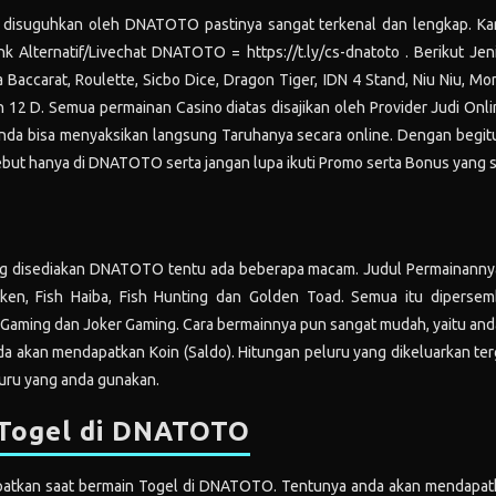
 disuguhkan oleh DNATOTO pastinya sangat terkenal dan lengkap. Kar
ink Alternatif/Livechat DNATOTO = https://t.ly/cs-dnatoto . Berikut J
accarat, Roulette, Sicbo Dice, Dragon Tiger, IDN 4 Stand, Niu Niu, Mo
an 12 D. Semua permainan Casino diatas disajikan oleh Provider Judi Onli
. Anda bisa menyaksikan langsung Taruhanya secara online. Dengan begit
sebut hanya di DNATOTO serta jangan lupa ikuti Promo serta Bonus yang 
 disediakan DNATOTO tentu ada beberapa macam. Judul Permainannya ya
ken, Fish Haiba, Fish Hunting dan Golden Toad. Semua itu diperse
ming dan Joker Gaming. Cara bermainnya pun sangat mudah, yaitu anda
da akan mendapatkan Koin (Saldo). Hitungan peluru yang dikeluarkan te
luru yang anda gunakan.
Togel di DNATOTO
apatkan saat bermain Togel di DNATOTO. Tentunya anda akan mendapat