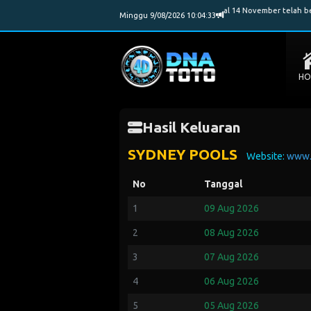
Sejak tanggal 14 November telah berlangs
Minggu 9/08/2026 10:04:34
HO
Hasil Keluaran
SYDNEY POOLS
Website:
www.
No
Tanggal
1
09 Aug 2026
2
08 Aug 2026
3
07 Aug 2026
4
06 Aug 2026
5
05 Aug 2026