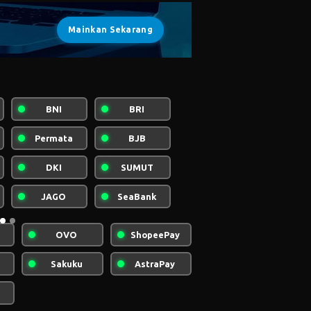
Mainkan Sekarang
NOBU
Mestika
UOB
Superbank
Allobank
OVO
ShopeePay
Sakuku
AstraPay