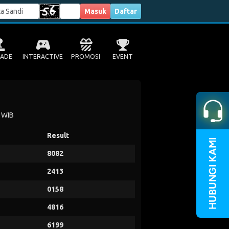
! Dapatkan Bonus Event Kami !
Sejak tanggal 14 November telah berla
Masuk
Daftar
ADE
INTERACTIVE
PROMOSI
EVENT
 WIB
Result
8082
2413
0158
4816
6199