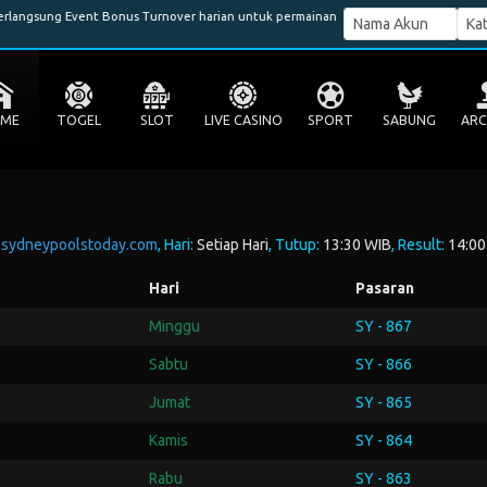
ung Event Bonus Turnover harian untuk permainan slot dan casino. Main Sekarang 
ME
TOGEL
SLOT
LIVE CASINO
SPORT
SABUNG
ARC
sydneypoolstoday.com
, Hari:
Setiap Hari
, Tutup:
13:30 WIB
, Result:
14:00
Hari
Pasaran
Minggu
SY - 867
Sabtu
SY - 866
Jumat
SY - 865
Kamis
SY - 864
Rabu
SY - 863