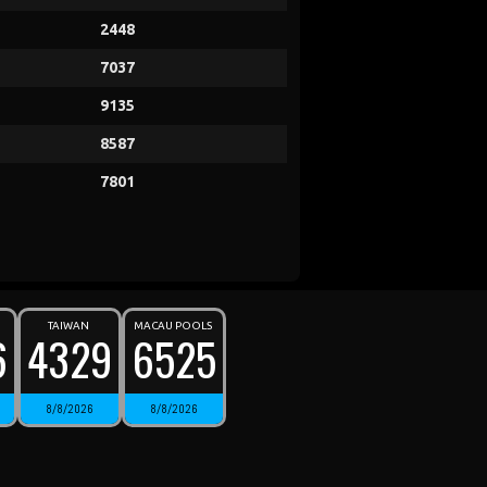
2448
7037
9135
8587
7801
TAIWAN
MACAU POOLS
6
4329
6525
8/8/2026
8/8/2026