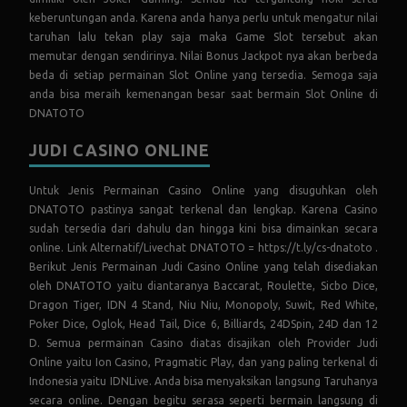
keberuntungan anda. Karena anda hanya perlu untuk mengatur nilai
taruhan lalu tekan play saja maka Game Slot tersebut akan
memutar dengan sendirinya. Nilai Bonus Jackpot nya akan berbeda
beda di setiap permainan Slot Online yang tersedia. Semoga saja
anda bisa meraih kemenangan besar saat bermain Slot Online di
DNATOTO
JUDI CASINO ONLINE
Untuk Jenis Permainan Casino Online yang disuguhkan oleh
DNATOTO pastinya sangat terkenal dan lengkap. Karena Casino
sudah tersedia dari dahulu dan hingga kini bisa dimainkan secara
online. Link Alternatif/Livechat DNATOTO = https://t.ly/cs-dnatoto .
Berikut Jenis Permainan Judi Casino Online yang telah disediakan
oleh DNATOTO yaitu diantaranya Baccarat, Roulette, Sicbo Dice,
Dragon Tiger, IDN 4 Stand, Niu Niu, Monopoly, Suwit, Red White,
Poker Dice, Oglok, Head Tail, Dice 6, Billiards, 24DSpin, 24D dan 12
D. Semua permainan Casino diatas disajikan oleh Provider Judi
Online yaitu Ion Casino, Pragmatic Play, dan yang paling terkenal di
Indonesia yaitu IDNLive. Anda bisa menyaksikan langsung Taruhanya
secara online. Dengan begitu serasa seperti bermain langsung di