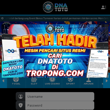
er telah berlangsung Event Bonus Turnover harian untuk permainan slot dan casino. Main Sekarang !
TOGEL
SLOT
LIVE CASINO
SPORT
ARCADE
SABU