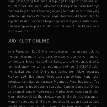
Togel Online yang bisa anda pilih pun yaitu seperti Kombinasi 4D,
3D, 2D, Colok Jitu, serta Colok Bebas. Dari pilihan diatas tentunya
memiliki tingkat nilai kemenangan yang berbeda serta rumus yang
berbeda juga. Untuk Permainan Togel Kombinasi 4D terdiri dari As,
Kop, Kepala dan Ekor. Serta tergolong dari kategori Besar/Kecil atau
Ganjil/Genap pada posisi AS dan KOP dikolom 1 dan Kepala serta
Ekor di kolom 2.
JUDI SLOT ONLINE
Jenis Permainan Slot Online merupakan permainan yang dulunya
menggunakan mesin serta cara bermainnya pun hanya menekan
tombol saja. Sekarang bisa dimainkan secara online dan tidak perlu
lagi ribet untuk mencari tempat mesin slot lagi. DNATOTO telah
menyiapkan Judi Slot Online nya. Semua itu melalui beberapa
Provider Judi Slot Online Terpercaya dan terkenal yang telah
bekerjasama yaitu diantaranya Pragmatic Play, Habanero, Top
Trend Gaming, Spade Gaming dan Joker Gaming. Game Slot Online
yang sangat populer yaitu seperti Master Joker yang dimiliki oleh
Pragmatic Play, Fa Cai Shen Deluxe yang dimiliki oleh Slot Habanero,
Money Mouse yang dimiliki oleh Spade Gaming, dan Baccarat yang
dimiliki oleh Joker Gaming. Semua itu tergantung hoki serta