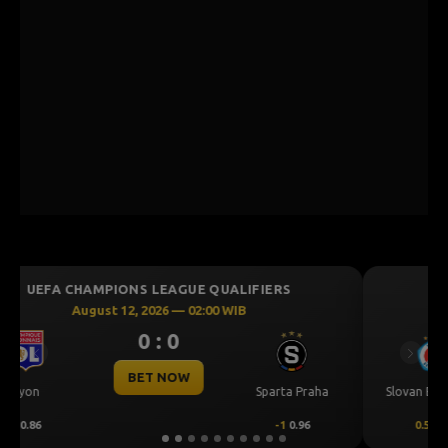
UEFA CHAMPIONS LEAGUE QUALIFIERS
August 12, 2026 — 01:15 WIB
0 : 0
Previous
Next
BET NOW
Slovan Bratislava
Mjallby
0.5
0.83
-0.5
0.99