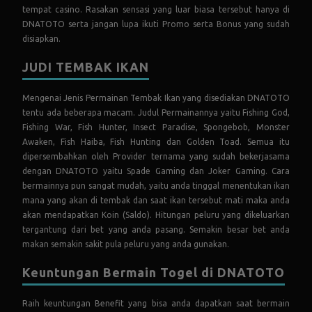
tempat casino. Rasakan sensasi yang luar biasa tersebut hanya di
DNATOTO serta jangan lupa ikuti Promo serta Bonus yang sudah
disiapkan.
JUDI TEMBAK IKAN
Mengenai Jenis Permainan Tembak Ikan yang disediakan DNATOTO
tentu ada beberapa macam. Judul Permainannya yaitu Fishing God,
Fishing War, Fish Hunter, Insect Paradise, Spongebob, Monster
Awaken, Fish Haiba, Fish Hunting dan Golden Toad. Semua itu
dipersembahkan oleh Provider ternama yang sudah bekerjasama
dengan DNATOTO yaitu Spade Gaming dan Joker Gaming. Cara
bermainnya pun sangat mudah, yaitu anda tinggal menentukan ikan
mana yang akan di tembak dan saat ikan tersebut mati maka anda
akan mendapatkan Koin (Saldo). Hitungan peluru yang dikeluarkan
tergantung dari bet yang anda pasang. Semakin besar bet anda
makan semakin sakit pula peluru yang anda gunakan.
Keuntungan Bermain Togel di DNATOTO
Raih keuntungan Benefit yang bisa anda dapatkan saat bermain