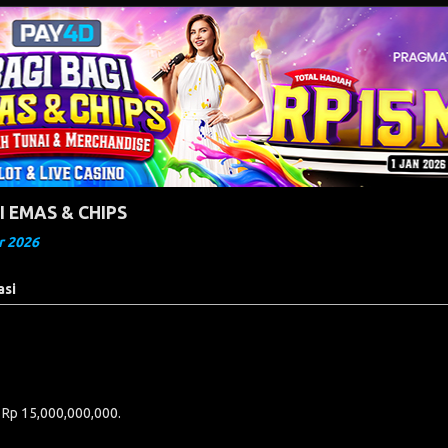
I EMAS & CHIPS
r 2026
asi
i Rp 15,000,000,000.