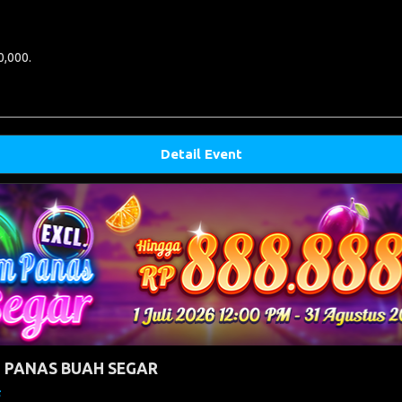
0,000.
Detail Event
M PANAS BUAH SEGAR