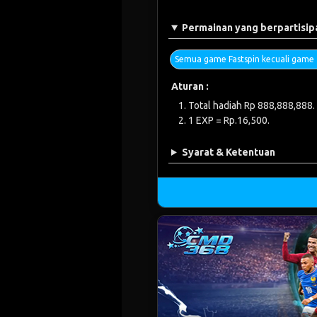
Permainan yang berpartisip
Semua game Fastspin kecuali game
Aturan :
Total hadiah Rp 888,888,888.
1 EXP = Rp.16,500.
Syarat & Ketentuan