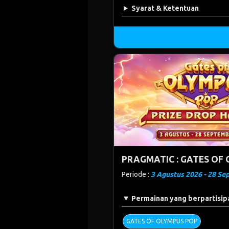
Syarat & Ketentuan
PRAGMATIC : GATES OF
Periode :
3 Agustus 2026 - 28 S
Permainan yang berpartisip
GATES OF OLYMPUS POP