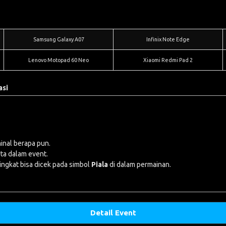
Samsung Galaxy A07
Infinix Note Edge
Lenovo Motopad 60 Neo
Xiaomi Redmi Pad 2
asi
inal berapa pun.
rta dalam event.
ngkat bisa dicek pada simbol
Piala
di dalam permainan.
Detail Event