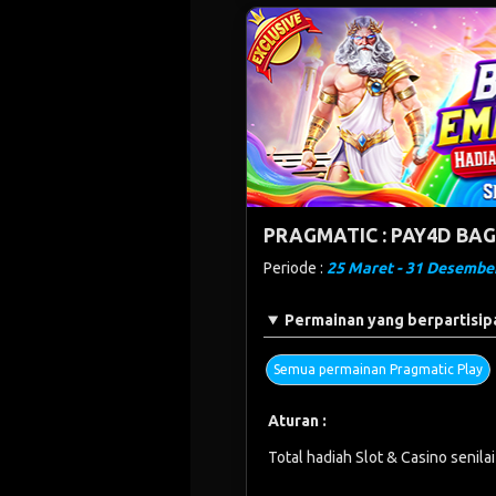
PRAGMATIC : PAY4D BAG
Periode :
25 Maret - 31 Desembe
Permainan yang berpartisip
Semua permainan Pragmatic Play
Aturan :
Total hadiah Slot & Casino senila