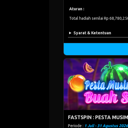
Aturan :
Total hadiah senilai Rp 68,780,25
Syarat & Ketentuan
FASTSPIN : PESTA MUSI
Periode :
1 Juli - 31 Agustus 2026