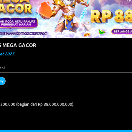
NS MEGA GACOR
et 2027
asi
ay
3,200,000 (bagian dari Rp 88,000,000,000).