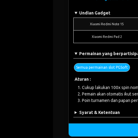
Undian Gadget
Xiaomi Redmi Note 15
Xiaomi Redmi Pad 2
Permainan yang berpartisip
Semua permainan slot PGSoft
Aturan :
Cukup lakukan 100x spin nom
Pemain akan otomatis ikut se
Poin turnamen dan papan peri
Syarat & Ketentuan