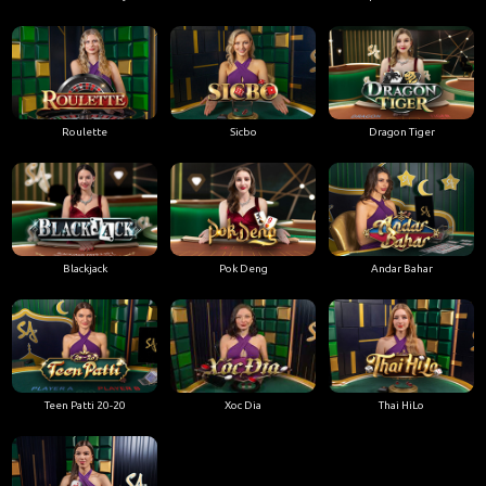
Roulette
Sicbo
Dragon Tiger
Blackjack
Pok Deng
Andar Bahar
Teen Patti 20-20
Xoc Dia
Thai HiLo