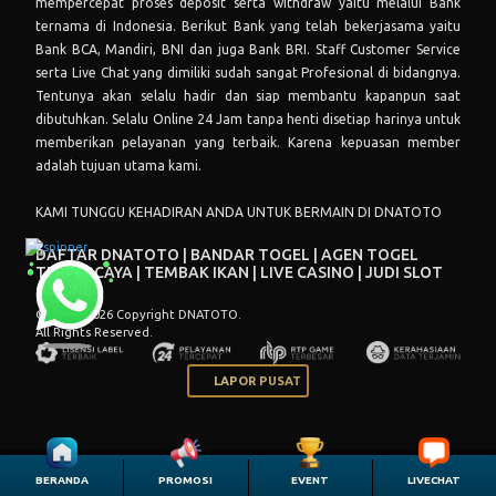
mempercepat proses deposit serta withdraw yaitu melalui Bank
ternama di Indonesia. Berikut Bank yang telah bekerjasama yaitu
Bank BCA, Mandiri, BNI dan juga Bank BRI. Staff Customer Service
serta Live Chat yang dimiliki sudah sangat Profesional di bidangnya.
Tentunya akan selalu hadir dan siap membantu kapanpun saat
dibutuhkan. Selalu Online 24 Jam tanpa henti disetiap harinya untuk
memberikan pelayanan yang terbaik. Karena kepuasan member
adalah tujuan utama kami.
KAMI TUNGGU KEHADIRAN ANDA UNTUK BERMAIN DI DNATOTO
DAFTAR DNATOTO | BANDAR TOGEL | AGEN TOGEL
TERPERCAYA | TEMBAK IKAN | LIVE CASINO | JUDI SLOT
ONLINE
© 2015 - 2026 Copyright DNATOTO.
All Rights Reserved.
LAPOR PUSAT
BERANDA
PROMOSI
EVENT
LIVECHAT